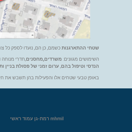
שטחי ההתארגנות
כשמם, כן הם, נועדו לספק כל צו
השימושים מגוונים:
משרדים,מחסנים
,חדרי מנוחה ו
הנדסי וטיפול בהם
,
ערום זמני של פסולת בניין ות
באופן טבעי שטחים אלו והפעילות בהן תשבש את חיי 
mhmil רמת-גן עמוד ראשי