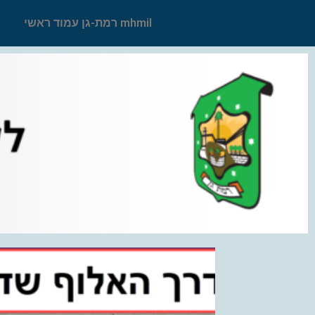
mhmil רמת-גן עמוד ראשי