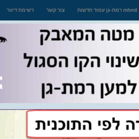
mhmil רמת-גן עמוד חדשות
צור קשר
רשימת דיוור